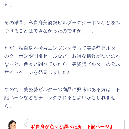
た。
その結果、私自身美姿勢ビルダーのクーポンなどをみ
つけることはできなかったのですが、、、
ただ、私自身が検索エンジンを使って美姿勢ビルダー
のクーポンや割引セールなど、お得な情報がないのか
な～と、色々と調べていたら、美姿勢ビルダーの公式
サイトページを発見しました♪
なので、美姿勢ビルダーの商品に興味のある方は、下
記ページなどをチェックされるとよいかもしれませ
ん。
私自身が色々と調べた所、下記ページよ