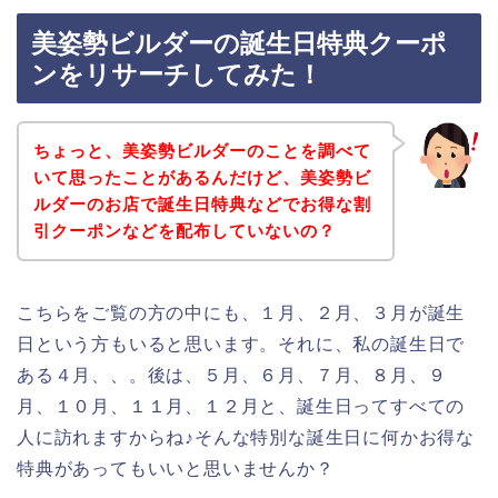
美姿勢ビルダーの誕生日特典クーポ
ンをリサーチしてみた！
ちょっと、美姿勢ビルダーのことを調べて
いて思ったことがあるんだけど、美姿勢ビ
ルダーのお店で誕生日特典などでお得な割
引クーポンなどを配布していないの？
こちらをご覧の方の中にも、１月、２月、３月が誕生
日という方もいると思います。それに、私の誕生日で
ある４月、、。後は、５月、６月、７月、８月、９
月、１０月、１１月、１２月と、誕生日ってすべての
人に訪れますからね♪そんな特別な誕生日に何かお得な
特典があってもいいと思いませんか？