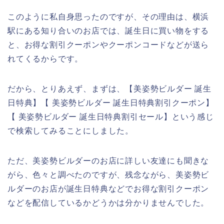
このように私自身思ったのですが、その理由は、横浜
駅にある知り合いのお店では、誕生日に買い物をする
と、お得な割引クーポンやクーポンコードなどが送ら
れてくるからです。
だから、とりあえず、まずは、【美姿勢ビルダー 誕生
日特典】【 美姿勢ビルダー 誕生日特典割引クーポン】
【 美姿勢ビルダー 誕生日特典割引セール】という感じ
で検索してみることにしました。
ただ、美姿勢ビルダーのお店に詳しい友達にも聞きな
がら、色々と調べたのですが、残念ながら、美姿勢ビ
ルダーのお店が誕生日特典などでお得な割引クーポン
などを配信しているかどうかは分かりませんでした。