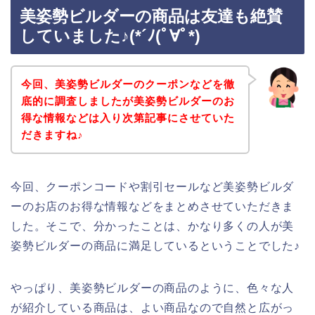
美姿勢ビルダーの商品は友達も絶賛
していました♪(*´ﾉ(ﾟ∀ﾟ*)
今回、美姿勢ビルダーのクーポンなどを徹
底的に調査しましたが美姿勢ビルダーのお
得な情報などは入り次第記事にさせていた
だきますね♪
今回、クーポンコードや割引セールなど美姿勢ビルダ
ーのお店のお得な情報などをまとめさせていただきま
した。そこで、分かったことは、かなり多くの人が美
姿勢ビルダーの商品に満足しているということでした♪
やっぱり、美姿勢ビルダーの商品のように、色々な人
が紹介している商品は、よい商品なので自然と広がっ