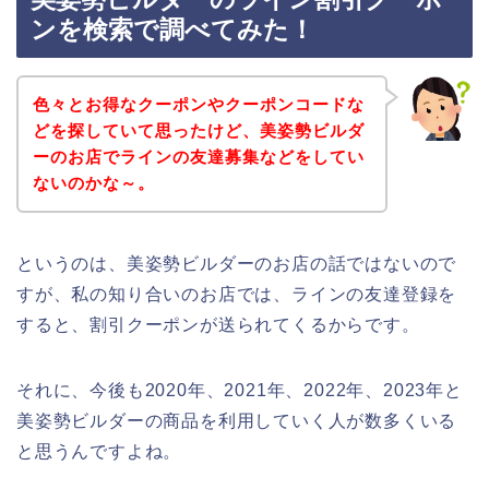
ンを検索で調べてみた！
色々とお得なクーポンやクーポンコードな
どを探していて思ったけど、美姿勢ビルダ
ーのお店でラインの友達募集などをしてい
ないのかな～。
というのは、美姿勢ビルダーのお店の話ではないので
すが、私の知り合いのお店では、ラインの友達登録を
すると、割引クーポンが送られてくるからです。
それに、今後も2020年、2021年、2022年、2023年と
美姿勢ビルダーの商品を利用していく人が数多くいる
と思うんですよね。