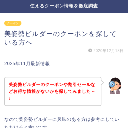
使えるクーポン情報を徹底調査
クーポン
美姿勢ビルダーのクーポンを探して
いる方へ
2020年12月18日
2025年11月最新情報
美姿勢ビルダーのクーポンや割引セールな
どお得な情報がないかを探してみました～
♪
なので美姿勢ビルダーに興味のある方は参考にしてい
ただけると幸いです。