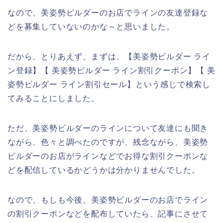
なので、美姿勢ビルダーのお店でラインの友達登録な
どを募集していないのかな～と思いました。
だから、とりあえず、まずは、【美姿勢ビルダー ライ
ン登録】【 美姿勢ビルダー ライン割引クーポン】【 美
姿勢ビルダー ライン割引セール】という感じで検索し
てみることにしました。
ただ、美姿勢ビルダーのラインについて友達にも聞き
ながら、色々と調べたのですが、残念ながら、美姿勢
ビルダーのお店がラインなどでお得な割引クーポンな
どを配信しているかどうかは分かりませんでした。
なので、もしも今後、美姿勢ビルダーのお店でライン
の割引クーポンなどを配布していたら、記事にさせて