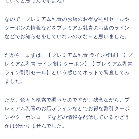
ていくと思うんですよね♪
なので、プレミアム乳青のお店のお得な割引セールや
クーポンの情報などをプレミアム乳青のお店のライン
などでお知らせをしていないのかな～と思いました。
だから、まずは、【プレミアム乳青 ライン登録】【 プ
レミアム乳青 ライン割引クーポン】【 プレミアム乳青
ライン割引セール】という感じでネットで調査してみ
ました。
ただ、色々と検索で調べたのですが、残念ながら、プ
レミアム乳青のお店がラインなどでお得な割引クーポ
ンやクーポンコードなどの情報を配信しているかどう
かは分かりませんでした。