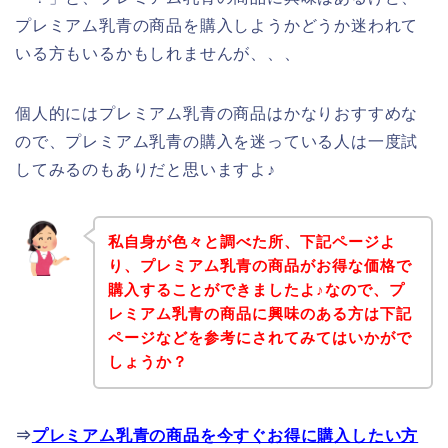
プレミアム乳青の商品を購入しようかどうか迷われて
いる方もいるかもしれませんが、、、
個人的にはプレミアム乳青の商品はかなりおすすめな
ので、プレミアム乳青の購入を迷っている人は一度試
してみるのもありだと思いますよ♪
私自身が色々と調べた所、下記ページよ
り、プレミアム乳青の商品がお得な価格で
購入することができましたよ♪なので、プ
レミアム乳青の商品に興味のある方は下記
ページなどを参考にされてみてはいかがで
しょうか？
⇒
プレミアム乳青の商品を今すぐお得に購入したい方