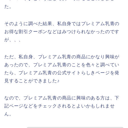
た。
そのように調べた結果、私自身ではプレミアム乳青の
お得な割引クーポンなどはみつけられなかったのです
が、、、
ただ、私自身、プレミアム乳青の商品にかなり興味が
あったので、プレミアム乳青のことを色々と調べてい
たら、プレミアム乳青の公式サイトらしきページを発
見することができました♪
なので、プレミアム乳青の商品に興味のある方は、下
記ページなどをチェックされるとよいかもしれませ
ん。