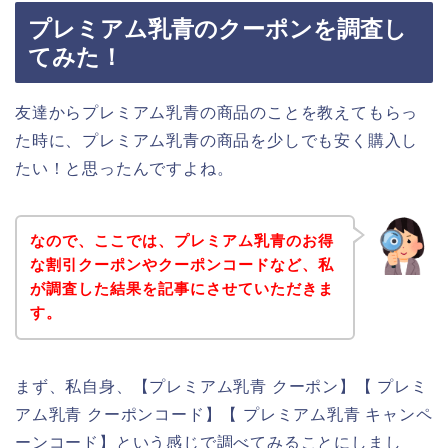
プレミアム乳青のクーポンを調査し
てみた！
友達からプレミアム乳青の商品のことを教えてもらっ
た時に、プレミアム乳青の商品を少しでも安く購入し
たい！と思ったんですよね。
なので、ここでは、プレミアム乳青のお得
な割引クーポンやクーポンコードなど、私
が調査した結果を記事にさせていただきま
す。
まず、私自身、【プレミアム乳青 クーポン】【 プレミ
アム乳青 クーポンコード】【 プレミアム乳青 キャンペ
ーンコード】という感じで調べてみることにしまし