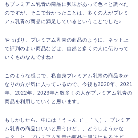
もプレミアム乳青の商品に興味があって色々と調べた
のですが、そこで分かったことは、多くの人がプレミ
アム乳青の商品に満足しているということでした♪
やっぱり、プレミアム乳青の商品のように、ネット上
で評判のよい商品などは、自然と多くの人に伝わって
いくものなんですね♪
このような感じで、私自身プレミアム乳青の商品をか
なりの方が気に入っているので、今後も2020年、2021
年、2022年、2023年と数多くの人がプレミアム乳青の
商品を利用していくと思います。
もしかしたら、中には「う～ん（´＿｀＼）、プレミア
ム乳青の商品はいいと思うけど、、どうしようかな
～？」と、プレミアム乳青の商品に興味はあるけど、