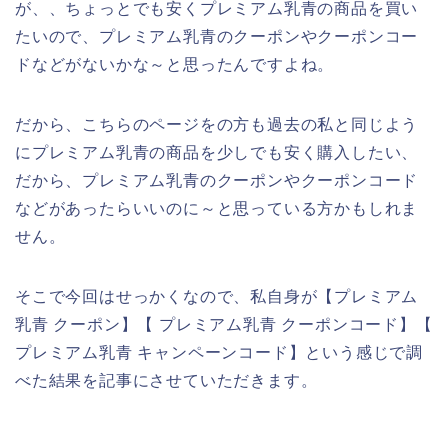
が、、ちょっとでも安くプレミアム乳青の商品を買い
たいので、プレミアム乳青のクーポンやクーポンコー
ドなどがないかな～と思ったんですよね。
だから、こちらのページをの方も過去の私と同じよう
にプレミアム乳青の商品を少しでも安く購入したい、
だから、プレミアム乳青のクーポンやクーポンコード
などがあったらいいのに～と思っている方かもしれま
せん。
そこで今回はせっかくなので、私自身が【プレミアム
乳青 クーポン】【 プレミアム乳青 クーポンコード】【
プレミアム乳青 キャンペーンコード】という感じで調
べた結果を記事にさせていただきます。