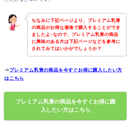
ちなみに下記ページより、プレミアム乳青
の商品がお得な価格で購入することができ
ましたよ♪なので、プレミアム乳青の商品
に興味のある方は下記ページなどを参考に
されてみてはいかがでしょうか？
⇒
プレミアム乳青の商品を今すぐお得に購入したい方
はこちら
プレミアム乳青の商品を今すぐお得に購
入したい方はこちら