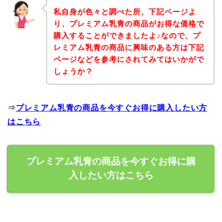
私自身が色々と調べた所、下記ページよ
り、プレミアム乳青の商品がお得な価格で
購入することができましたよ♪なので、プ
レミアム乳青の商品に興味のある方は下記
ページなどを参考にされてみてはいかがで
しょうか？
⇒
プレミアム乳青の商品を今すぐお得に購入したい方
はこちら
プレミアム乳青の商品を今すぐお得に購
入したい方はこちら