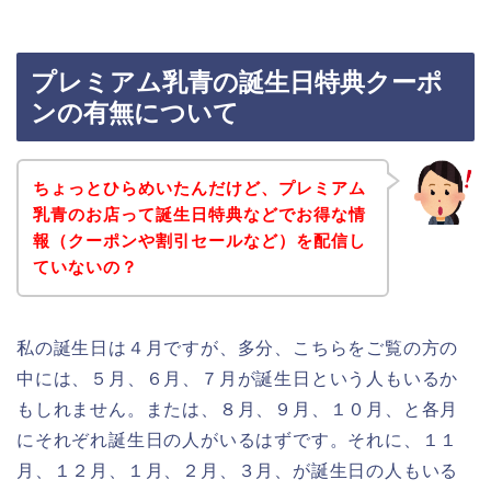
プレミアム乳青の誕生日特典クーポ
ンの有無について
ちょっとひらめいたんだけど、プレミアム
乳青のお店って誕生日特典などでお得な情
報（クーポンや割引セールなど）を配信し
ていないの？
私の誕生日は４月ですが、多分、こちらをご覧の方の
中には、５月、６月、７月が誕生日という人もいるか
もしれません。または、８月、９月、１０月、と各月
にそれぞれ誕生日の人がいるはずです。それに、１１
月、１２月、１月、２月、３月、が誕生日の人もいる