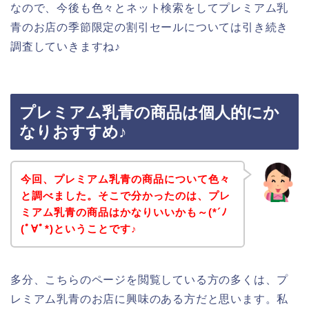
なので、今後も色々とネット検索をしてプレミアム乳
青のお店の季節限定の割引セールについては引き続き
調査していきますね♪
プレミアム乳青の商品は個人的にか
なりおすすめ♪
今回、プレミアム乳青の商品について色々
と調べました。そこで分かったのは、プレ
ミアム乳青の商品はかなりいいかも～(*´ﾉ
(ﾟ∀ﾟ*)ということです♪
多分、こちらのページを閲覧している方の多くは、プ
レミアム乳青のお店に興味のある方だと思います。私