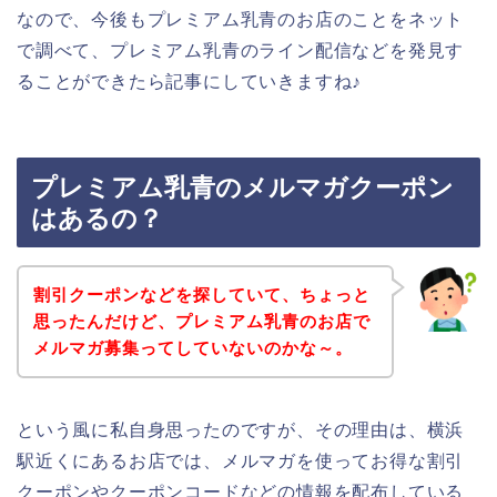
なので、今後もプレミアム乳青のお店のことをネット
で調べて、プレミアム乳青のライン配信などを発見す
ることができたら記事にしていきますね♪
プレミアム乳青のメルマガクーポン
はあるの？
割引クーポンなどを探していて、ちょっと
思ったんだけど、プレミアム乳青のお店で
メルマガ募集ってしていないのかな～。
という風に私自身思ったのですが、その理由は、横浜
駅近くにあるお店では、メルマガを使ってお得な割引
クーポンやクーポンコードなどの情報を配布している