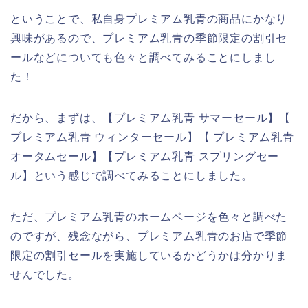
ということで、私自身プレミアム乳青の商品にかなり
興味があるので、プレミアム乳青の季節限定の割引セ
ールなどについても色々と調べてみることにしまし
た！
だから、まずは、【プレミアム乳青 サマーセール】【
プレミアム乳青 ウィンターセール】【 プレミアム乳青
オータムセール】【プレミアム乳青 スプリングセー
ル】という感じで調べてみることにしました。
ただ、プレミアム乳青のホームページを色々と調べた
のですが、残念ながら、プレミアム乳青のお店で季節
限定の割引セールを実施しているかどうかは分かりま
せんでした。