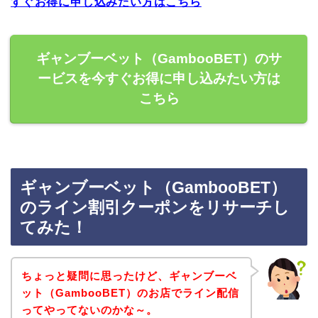
すぐお得に申し込みたい方はこちら
ギャンブーベット（GambooBET）のサ
ービスを今すぐお得に申し込みたい方は
こちら
ギャンブーベット（GambooBET）
のライン割引クーポンをリサーチし
てみた！
ちょっと疑問に思ったけど、ギャンブーベ
ット（GambooBET）のお店でライン配信
ってやってないのかな～。