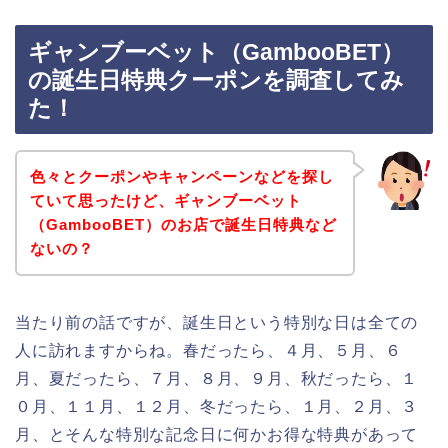
ギャンブーベット（GambooBET）
の誕生日特典クーポンを調査してみ
た！
色々とクーポンやキャンペーンなどを探し
ていて思ったけど、ギャンブーベット
（GambooBET）のお店で誕生日特典など
ないの？
当たり前の話ですが、誕生日という特別な日は全ての
人に訪れますからね。春だったら、４月、５月、６
月、夏だったら、７月、８月、９月、秋だったら、１
０月、１１月、１２月、冬だったら、１月、２月、３
月、とそんな特別な記念日に何かお得な特典があって