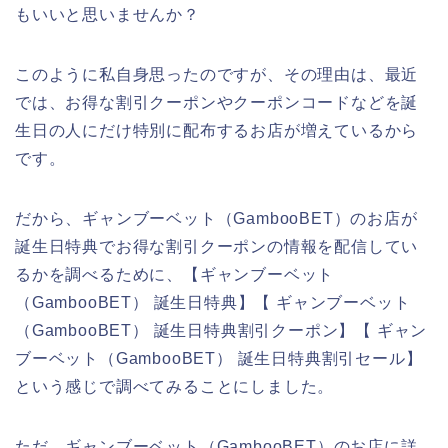
もいいと思いませんか？
このように私自身思ったのですが、その理由は、最近
では、お得な割引クーポンやクーポンコードなどを誕
生日の人にだけ特別に配布するお店が増えているから
です。
だから、ギャンブーベット（GambooBET）のお店が
誕生日特典でお得な割引クーポンの情報を配信してい
るかを調べるために、【ギャンブーベット
（GambooBET） 誕生日特典】【 ギャンブーベット
（GambooBET） 誕生日特典割引クーポン】【 ギャン
ブーベット（GambooBET） 誕生日特典割引セール】
という感じで調べてみることにしました。
ただ、ギャンブーベット（GambooBET）のお店に詳