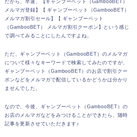
だから、早速、【ギャンブーベット（GambooBET）
メルマガ登録】【 ギャンブーベット（GambooBET）
メルマガ割引セール】【 ギャンブーベット
（GambooBET） メルマガ割引クーポン】という感じ
で調べてみることにしたんですよね。
ただ、ギャンブーベット（GambooBET）のメルマガ
について様々なキーワードで検索してみたのですが、
ギャンブーベット（GambooBET）のお店で割引クー
ポンなどをメルマガで配信しているかどうかは分かり
ませんでした。
なので、今後、ギャンブーベット（GambooBET）の
お店のメルマガなどをみつけることができたら、随時
記事を更新させていただきます♪