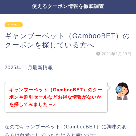
使えるクーポン情報を徹底調査
クーポン
ギャンブーベット（GambooBET）の
クーポンを探している方へ
2021年1月29日
2025年11月最新情報
ギャンブーベット（GambooBET）のクー
ポンや割引セールなどお得な情報がないか
を探してみました～♪
なのでギャンブーベット（GambooBET）に興味のあ
る方は参考にしていただけると幸いです。