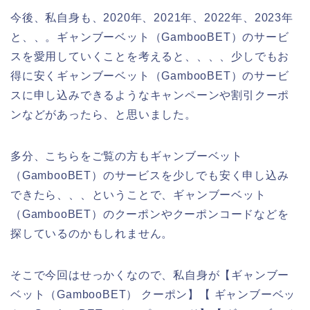
今後、私自身も、2020年、2021年、2022年、2023年
と、、。ギャンブーベット（GambooBET）のサービ
スを愛用していくことを考えると、、、、少しでもお
得に安くギャンブーベット（GambooBET）のサービ
スに申し込みできるようなキャンペーンや割引クーポ
ンなどがあったら、と思いました。
多分、こちらをご覧の方もギャンブーベット
（GambooBET）のサービスを少しでも安く申し込み
できたら、、、ということで、ギャンブーベット
（GambooBET）のクーポンやクーポンコードなどを
探しているのかもしれません。
そこで今回はせっかくなので、私自身が【ギャンブー
ベット（GambooBET） クーポン】【 ギャンブーベッ