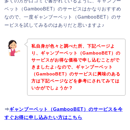
多くの方が口コミで書かれているように、ギャンブー
ベット（GambooBET）のサービスはかなりおすすめ
なので、一度ギャンブーベット（GambooBET）のサ
ービスを試してみるのはありだと思いますよ♪
私自身が色々と調べた所、下記ページよ
り、ギャンブーベット（GambooBET）の
サービスがお得な価格で申し込むことがで
きましたよ♪なので、ギャンブーベット
（GambooBET）のサービスに興味のある
方は下記ページなどを参考にされてみては
いかがでしょうか？
⇒
ギャンブーベット（GambooBET）のサービスを今
すぐお得に申し込みたい方はこちら