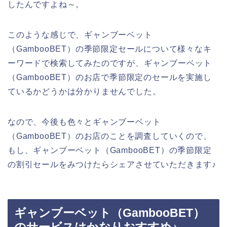
したんですよね～。
このような感じで、ギャンブーベット
（GambooBET）の季節限定セールについて様々なキ
ーワードで検索してみたのですが、ギャンブーベット
（GambooBET）のお店で季節限定のセールを実施し
ているかどうかは分かりませんでした。
なので、今後も色々とギャンブーベット
（GambooBET）のお店のことを調査していくので、
もし、ギャンブーベット（GambooBET）の季節限定
の割引セールをみつけたらシェアさせていただきます♪
ギャンブーベット（GambooBET）