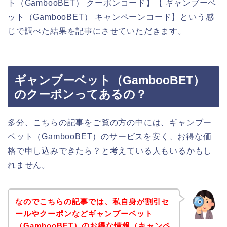
ト（GambooBET） クーポンコード】【 ギャンブーベ
ット（GambooBET） キャンペーンコード】という感
じで調べた結果を記事にさせていただきます。
ギャンブーベット（GambooBET）
のクーポンってあるの？
多分、こちらの記事をご覧の方の中には、ギャンブー
ベット（GambooBET）のサービスを安く、お得な価
格で申し込みできたら？と考えている人もいるかもし
れません。
なのでこちらの記事では、私自身が割引セ
ールやクーポンなどギャンブーベット
（GambooBET）のお得な情報（キャンペ