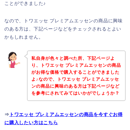
ことができました♪
なので、トワエッセ プレミアムエッセンの商品に興味
のある方は、下記ページなどをチェックされるとよい
かもしれません。
私自身が色々と調べた所、下記ページよ
り、トワエッセ プレミアムエッセンの商品
がお得な価格で購入することができました
よ♪なので、トワエッセ プレミアムエッセ
ンの商品に興味のある方は下記ページなど
を参考にされてみてはいかがでしょうか？
⇒
トワエッセ プレミアムエッセンの商品を今すぐお得
に購入したい方はこちら