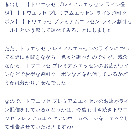
き出し、【トワエッセ プレミアムエッセン ライン登
録】【 トワエッセ プレミアムエッセン ライン割引クー
ポン】【 トワエッセ プレミアムエッセン ライン割引セ
ール】という感じで調べてみることにしました。
ただ、トワエッセ プレミアムエッセンのラインについ
て友達にも聞きながら、色々と調べたのですが、残念
ながら、トワエッセ プレミアムエッセンのお店がライ
ンなどでお得な割引クーポンなどを配信しているかど
うかは分かりませんでした。
なので、トワエッセ プレミアムエッセンのお店がライ
ン配信をしているかどうかは、今後も引き続きトワエ
ッセ プレミアムエッセンのホームページをチェックし
て報告させていただきますね♪