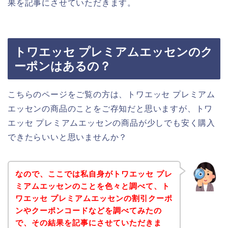
果を記事にさせていただきます。
トワエッセ プレミアムエッセンのク
ーポンはあるの？
こちらのページをご覧の方は、トワエッセ プレミアム
エッセンの商品のことをご存知だと思いますが、トワ
エッセ プレミアムエッセンの商品が少しでも安く購入
できたらいいと思いませんか？
なので、ここでは私自身がトワエッセ プレ
ミアムエッセンのことを色々と調べて、ト
ワエッセ プレミアムエッセンの割引クーポ
ンやクーポンコードなどを調べてみたの
で、その結果を記事にさせていただきま