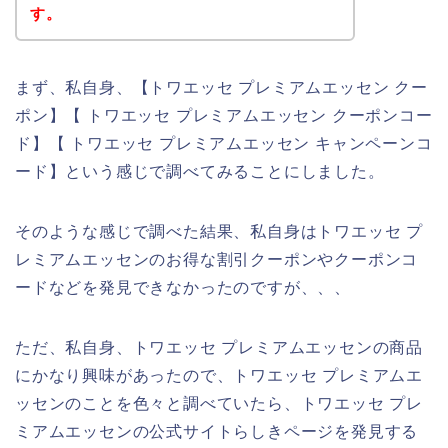
す。
まず、私自身、【トワエッセ プレミアムエッセン クー
ポン】【 トワエッセ プレミアムエッセン クーポンコー
ド】【 トワエッセ プレミアムエッセン キャンペーンコ
ード】という感じで調べてみることにしました。
そのような感じで調べた結果、私自身はトワエッセ プ
レミアムエッセンのお得な割引クーポンやクーポンコ
ードなどを発見できなかったのですが、、、
ただ、私自身、トワエッセ プレミアムエッセンの商品
にかなり興味があったので、トワエッセ プレミアムエ
ッセンのことを色々と調べていたら、トワエッセ プレ
ミアムエッセンの公式サイトらしきページを発見する