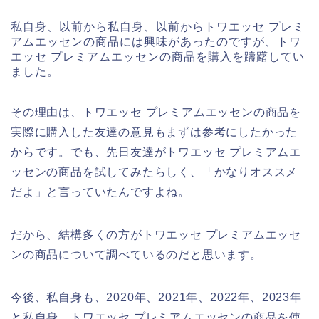
私自身、以前から私自身、以前からトワエッセ プレミ
アムエッセンの商品には興味があったのですが、トワ
エッセ プレミアムエッセンの商品を購入を躊躇してい
ました。
その理由は、トワエッセ プレミアムエッセンの商品を
実際に購入した友達の意見もまずは参考にしたかった
からです。でも、先日友達がトワエッセ プレミアムエ
ッセンの商品を試してみたらしく、「かなりオススメ
だよ」と言っていたんですよね。
だから、結構多くの方がトワエッセ プレミアムエッセ
ンの商品について調べているのだと思います。
今後、私自身も、2020年、2021年、2022年、2023年
と私自身、トワエッセ プレミアムエッセンの商品を使