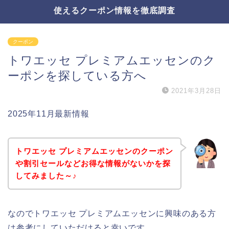
使えるクーポン情報を徹底調査
クーポン
トワエッセ プレミアムエッセンのク
ーポンを探している方へ
2021年3月28日
2025年11月最新情報
トワエッセ プレミアムエッセンのクーポン
や割引セールなどお得な情報がないかを探
してみました～♪
なのでトワエッセ プレミアムエッセンに興味のある方
は参考にしていただけると幸いです。