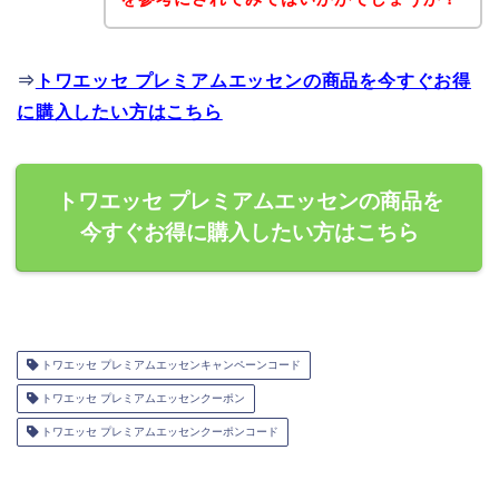
⇒
トワエッセ プレミアムエッセンの商品を今すぐお得
に購入したい方はこちら
トワエッセ プレミアムエッセンの商品を
今すぐお得に購入したい方はこちら
トワエッセ プレミアムエッセンキャンペーンコード
トワエッセ プレミアムエッセンクーポン
トワエッセ プレミアムエッセンクーポンコード