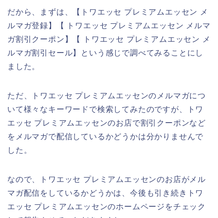
だから、まずは、【トワエッセ プレミアムエッセン メ
ルマガ登録】【 トワエッセ プレミアムエッセン メルマ
ガ割引クーポン】【 トワエッセ プレミアムエッセン メ
ルマガ割引セール】という感じで調べてみることにし
ました。
ただ、トワエッセ プレミアムエッセンのメルマガにつ
いて様々なキーワードで検索してみたのですが、トワ
エッセ プレミアムエッセンのお店で割引クーポンなど
をメルマガで配信しているかどうかは分かりませんで
した。
なので、トワエッセ プレミアムエッセンのお店がメル
マガ配信をしているかどうかは、今後も引き続きトワ
エッセ プレミアムエッセンのホームページをチェック