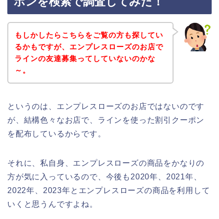
ポンを検索で調査してみた！
もしかしたらこちらをご覧の方も探してい
るかもですが、エンプレスローズのお店で
ラインの友達募集ってしていないのかな
～。
というのは、エンプレスローズのお店ではないのです
が、結構色々なお店で、ラインを使った割引クーポン
を配布しているからです。
それに、私自身、エンプレスローズの商品をかなりの
方が気に入っているので、今後も2020年、2021年、
2022年、2023年とエンプレスローズの商品を利用して
いくと思うんですよね。