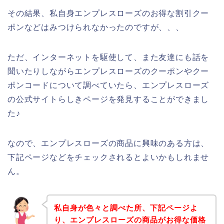
その結果、私自身エンプレスローズのお得な割引クー
ポンなどはみつけられなかったのですが、、、
ただ、インターネットを駆使して、また友達にも話を
聞いたりしながらエンプレスローズのクーポンやクー
ポンコードについて調べていたら、エンプレスローズ
の公式サイトらしきページを発見することができまし
た♪
なので、エンプレスローズの商品に興味のある方は、
下記ページなどをチェックされるとよいかもしれませ
ん。
私自身が色々と調べた所、下記ページよ
り、エンプレスローズの商品がお得な価格