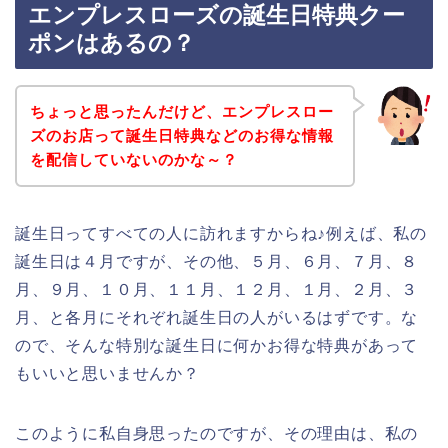
エンプレスローズの誕生日特典クー
ポンはあるの？
ちょっと思ったんだけど、エンプレスロー
ズのお店って誕生日特典などのお得な情報
を配信していないのかな～？
誕生日ってすべての人に訪れますからね♪例えば、私の
誕生日は４月ですが、その他、５月、６月、７月、８
月、９月、１０月、１１月、１２月、１月、２月、３
月、と各月にそれぞれ誕生日の人がいるはずです。な
ので、そんな特別な誕生日に何かお得な特典があって
もいいと思いませんか？
このように私自身思ったのですが、その理由は、私の