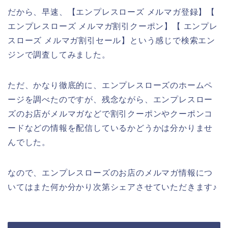
だから、早速、【エンプレスローズ メルマガ登録】【
エンプレスローズ メルマガ割引クーポン】【 エンプレ
スローズ メルマガ割引セール】という感じで検索エン
ジンで調査してみました。
ただ、かなり徹底的に、エンプレスローズのホームペ
ージを調べたのですが、残念ながら、エンプレスロー
ズのお店がメルマガなどで割引クーポンやクーポンコ
ードなどの情報を配信しているかどうかは分かりませ
んでした。
なので、エンプレスローズのお店のメルマガ情報につ
いてはまた何か分かり次第シェアさせていただきます♪