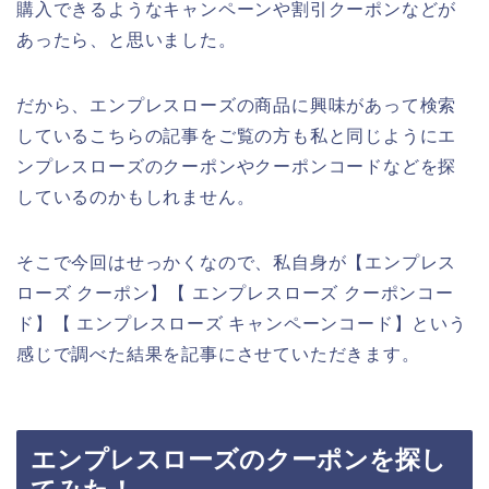
購入できるようなキャンペーンや割引クーポンなどが
あったら、と思いました。
だから、エンプレスローズの商品に興味があって検索
しているこちらの記事をご覧の方も私と同じようにエ
ンプレスローズのクーポンやクーポンコードなどを探
しているのかもしれません。
そこで今回はせっかくなので、私自身が【エンプレス
ローズ クーポン】【 エンプレスローズ クーポンコー
ド】【 エンプレスローズ キャンペーンコード】という
感じで調べた結果を記事にさせていただきます。
エンプレスローズのクーポンを探し