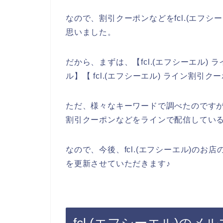
なので、割引クーポンなどをfcl.(エフ
思いました。
だから、まずは、【fcl.(エフシーエル) ラ
ル】【 fcl.(エフシーエル) ライン割
ただ、様々なキーワードで調べたのですが、
割引クーポンなどをラインで配信してい
なので、今後、fcl.(エフシーエル)の
を更新させていただきます♪
fcl.(エフシーエル)の