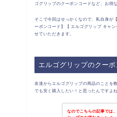
ゴグリップのクーポンコードなど、お得
そこで今回はせっかくなので、私自身が【
ーポンコード】【 エルゴグリップ キャ
せていただきます。
エルゴグリップのクーポ
友達からエルゴグリップの商品のことを
でも安く購入したい！と思ったんですよ
なのでこちらの記事では