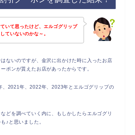
していて思ったけど、エルゴグリップ
をしていないのかな～。
ではないのですが、金沢に出かけた時に入ったお店
クーポンが貰えたお店があったからです。
、2021年、2022年、2023年とエルゴグリップの
ンなどを調べていく内に、もしかしたらエルゴグリ
も♪と思いました。