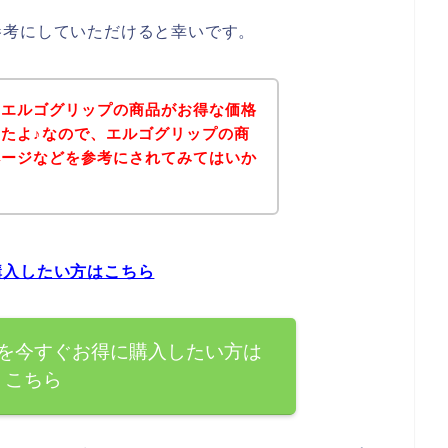
参考にしていただけると幸いです。
、エルゴグリップの商品がお得な価格
たよ♪なので、エルゴグリップの商
ページなどを参考にされてみてはいか
購入したい方はこちら
を今すぐお得に購入したい方は
こちら