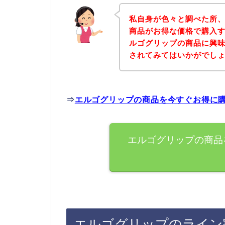
私自身が色々と調べた所
商品がお得な価格で購入す
ルゴグリップの商品に興
されてみてはいかがでし
⇒
エルゴグリップの商品を今すぐお得に
エルゴグリップの商品
エルゴグリップのライン