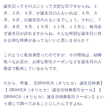
誕生日ってその人にとって大切な日ですからね。１
月、２月、３月、が誕生日の人もいれば、４月、５
月、６月、が誕生日の人もいるでしょう。それに、７
月、８月、９月、１０月、１１月、１２月と、毎月必
ず誕生日が訪れますからね。そんな特別な誕生日に何
かお得な特典があってもいいと思いませんか？
このように私自身思ったのですが、その理由は、結構
色々なお店が、お得な割引クーポンなどを誕生日の人
限定で配布しているからです。
だから、早速、【ORIHICA（オリヒカ） 誕生日特典】
【 ORIHICA（オリヒカ） 誕生日特典割引セール】【
ORIHICA（オリヒカ） 誕生日特典割引クーポン】とい
う感じで調べてみることにしたんですよね。