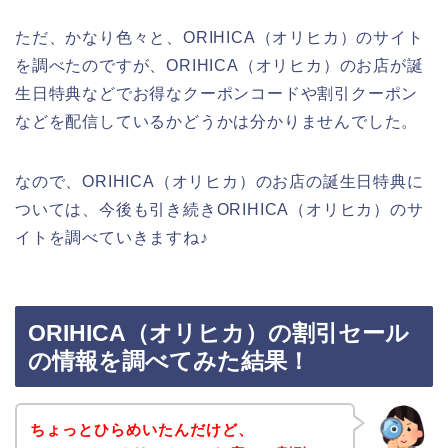
ただ、かなり色々と、ORIHICA（オリヒカ）のサイト
を調べたのですが、ORIHICA（オリヒカ）のお店が誕
生日特典などでお得なクーポンコードや割引クーポン
などを配信しているかどうかは分かりませんでした。
なので、ORIHICA（オリヒカ）のお店の誕生日特典に
ついては、今後も引き続きORIHICA（オリヒカ）のサ
イトを調べていきますね♪
ORIHICA（オリヒカ）の割引セール
の情報を調べてみた結果！
ちょっとひらめいたんだけど、