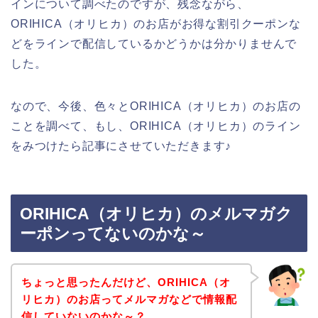
インについて調べたのですが、残念ながら、
ORIHICA（オリヒカ）のお店がお得な割引クーポンな
どをラインで配信しているかどうかは分かりませんで
した。
なので、今後、色々とORIHICA（オリヒカ）のお店の
ことを調べて、もし、ORIHICA（オリヒカ）のライン
をみつけたら記事にさせていただきます♪
ORIHICA（オリヒカ）のメルマガク
ーポンってないのかな～
ちょっと思ったんだけど、ORIHICA（オ
リヒカ）のお店ってメルマガなどで情報配
信していないのかな～？