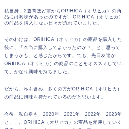
私自身、2週間ほど前からORIHICA（オリヒカ）の商
品には興味があったのですが、ORIHICA（オリヒカ）
の商品を購入しない日々が流れていました。
そのわけは、ORIHICA（オリヒカ）の商品を購入した
後に、「本当に購入してよかったのか？」と、思って
しまうかも、と感じたからです。でも、先日友達が
ORIHICA（オリヒカ）の商品のことをオススメしてい
て、かなり興味を持ちました。
だから、私も含め、多くの方がORIHICA（オリヒカ）
の商品に興味を持たれているのだと思います。
今後、私自身も、2020年、2021年、2022年、2023年
と、、。ORIHICA（オリヒカ）の商品を愛用していく