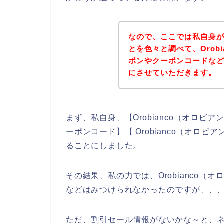
なので、ここでは私自身がO
とを色々と調べて、Orob
ポンやクーポンコードな
にさせていただきます。
まず、私自身、【Orobianco（オロビアン
ーポンコード】【 Orobianco（オロ
ることにしました。
その結果、私の力では、Orobianco
などはみつけられなかったのですが、、
ただ、割引セール情報がないかな～と、ネッ