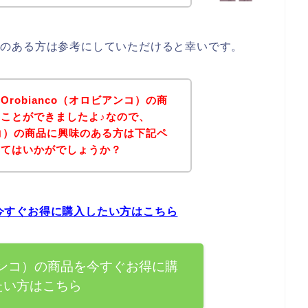
に興味のある方は参考にしていただけると幸いです。
robianco（オロビアンコ）の商
ことができましたよ♪なので、
アンコ）の商品に興味のある方は下記ペ
みてはいかがでしょうか？
品を今すぐお得に購入したい方はこちら
ロビアンコ）の商品を今すぐお得に購
たい方はこちら