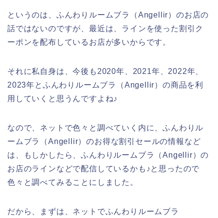
というのは、ふんわりルームブラ（Angellir）のお店の
話ではないのですが、最近は、ラインを使った割引ク
ーポンを配布しているお店が多いからです。
それに私自身は、今後も2020年、2021年、2022年、
2023年とふんわりルームブラ（Angellir）の商品を利
用していくと思うんですよね♪
なので、ネットで色々と調べていく内に、ふんわりル
ームブラ（Angellir）のお得な割引セールの情報など
は、もしかしたら、ふんわりルームブラ（Angellir）の
お店のラインなどで配信しているかも♪と思ったので
色々と調べてみることにしました。
だから、まずは、ネットでふんわりルームブラ