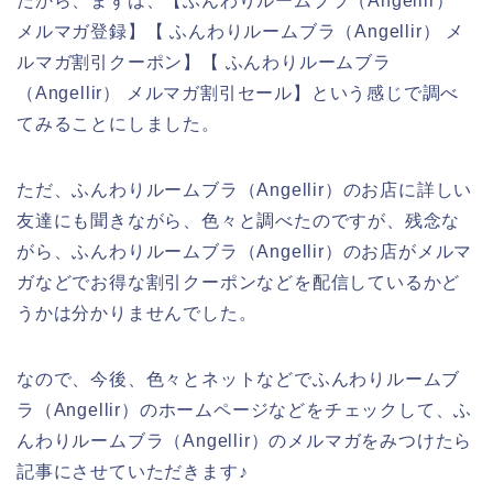
だから、まずは、【ふんわりルームブラ（Angellir）
メルマガ登録】【 ふんわりルームブラ（Angellir） メ
ルマガ割引クーポン】【 ふんわりルームブラ
（Angellir） メルマガ割引セール】という感じで調べ
てみることにしました。
ただ、ふんわりルームブラ（Angellir）のお店に詳しい
友達にも聞きながら、色々と調べたのですが、残念な
がら、ふんわりルームブラ（Angellir）のお店がメルマ
ガなどでお得な割引クーポンなどを配信しているかど
うかは分かりませんでした。
なので、今後、色々とネットなどでふんわりルームブ
ラ（Angellir）のホームページなどをチェックして、ふ
んわりルームブラ（Angellir）のメルマガをみつけたら
記事にさせていただきます♪