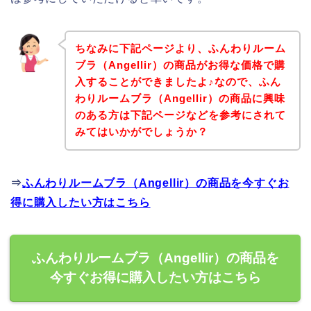
ちなみに下記ページより、ふんわりルーム
ブラ（Angellir）の商品がお得な価格で購
入することができましたよ♪なので、ふん
わりルームブラ（Angellir）の商品に興味
のある方は下記ページなどを参考にされて
みてはいかがでしょうか？
⇒
ふんわりルームブラ（Angellir）の商品を今すぐお
得に購入したい方はこちら
ふんわりルームブラ（Angellir）の商品を
今すぐお得に購入したい方はこちら