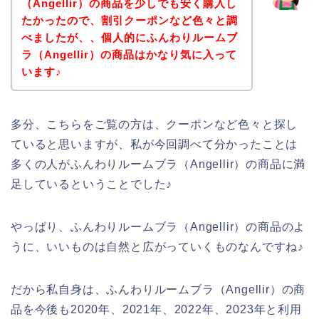
（Angellir）の商品を少しでも安く購入し
たかったので、割引クーポンなど色々と調
べましたが、、個人的にふんわりルームブ
ラ（Angellir）の商品はかなり気に入って
います♪
多分、こちらをご覧の方は、クーポンなど色々と探し
ていると思いますが、私が今回調べて分かったことは
多くの人がふんわりルームブラ（Angellir）の商品に満
足しているということでした♪
やっぱり、ふんわりルームブラ（Angellir）の商品のよ
うに、いいものは自然と広がっていくものなんですね♪
だから私自身は、ふんわりルームブラ（Angellir）の商
品を今後も2020年、2021年、2022年、2023年と利用