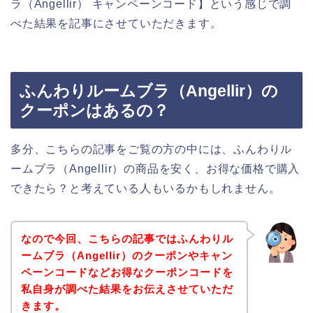
ラ（Angellir） キャンペーンコード】という感じで調
べた結果を記事にさせていただきます。
ふんわりルームブラ（Angellir）の
クーポンはあるの？
多分、こちらの記事をご覧の方の中には、ふんわりル
ームブラ（Angellir）の商品を安く、お得な価格で購入
できたら？と考えている人もいるかもしれません。
なので今回、こちらの記事ではふんわりル
ームブラ（Angellir）のクーポンやキャン
ペーンコードなどお得なクーポンコードを
私自身が調べた結果をお伝えさせていただ
きます。