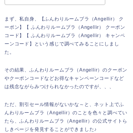
まず、私自身、【ふんわりルームブラ（Angellir） ク
ーポン】【 ふんわりルームブラ（Angellir） クーポン
コード】【 ふんわりルームブラ（Angellir） キャンペ
ーンコード】という感じで調べてみることにしまし
た。
その結果、ふんわりルームブラ（Angellir）のクーポン
やクーポンコードなどお得なキャンペーンコードなど
は残念ながらみつけられなかったのですが、、、
ただ、割引セール情報がないかな～と、ネット上でふ
んわりルームブラ（Angellir）のことを色々と調べてい
たら、ふんわりルームブラ（Angellir）の公式サイトら
しきページを発見することができました♪