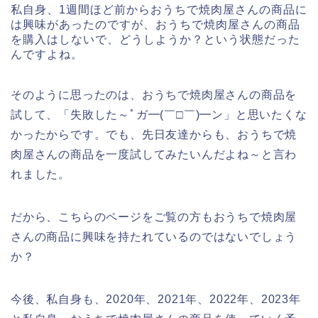
私自身、1週間ほど前からおうちで焼肉屋さんの商品に
は興味があったのですが、おうちで焼肉屋さんの商品
を購入はしないで、どうしようか？という状態だった
んですよね。
そのように思ったのは、おうちで焼肉屋さんの商品を
試して、「失敗した～ﾟガ━(￣□￣)━ン」と思いたくな
かったからです。でも、先日友達からも、おうちで焼
肉屋さんの商品を一度試してみたいんだよね～と言わ
れました。
だから、こちらのページをご覧の方もおうちで焼肉屋
さんの商品に興味を持たれているのではないでしょう
か？
今後、私自身も、2020年、2021年、2022年、2023年