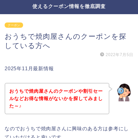
使えるクーポン情報を徹底調査
クーポン
おうちで焼肉屋さんのクーポンを探
している方へ
2022年7月5日
2025年11月最新情報
おうちで焼肉屋さんのクーポンや割引セー
ルなどお得な情報がないかを探してみまし
た～♪
なのでおうちで焼肉屋さんに興味のある方は参考にし
ていただけると幸いです。