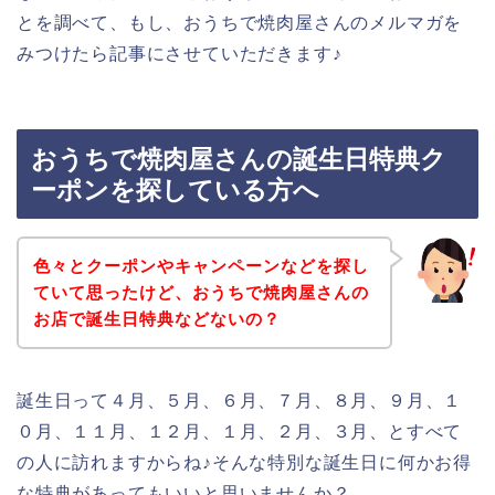
とを調べて、もし、おうちで焼肉屋さんのメルマガを
みつけたら記事にさせていただきます♪
おうちで焼肉屋さんの誕生日特典ク
ーポンを探している方へ
色々とクーポンやキャンペーンなどを探し
ていて思ったけど、おうちで焼肉屋さんの
お店で誕生日特典などないの？
誕生日って４月、５月、６月、７月、８月、９月、１
０月、１１月、１２月、１月、２月、３月、とすべて
の人に訪れますからね♪そんな特別な誕生日に何かお得
な特典があってもいいと思いませんか？