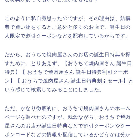
このように私自身思ったのですが、その理由は、結構
巷で買い物をすると、意外と多くのお店で、誕生日の
人限定で割引クーポンなどを配布しているからです。
だから、おうちで焼肉屋さんのお店の誕生日特典を探
すために、とりあえず、【おうちで焼肉屋さん 誕生日
特典】【 おうちで焼肉屋さん 誕生日特典割引クーポ
ン】【 おうちで焼肉屋さん 誕生日特典割引セール】と
いう感じで検索してみることにしました。
ただ、かなり徹底的に、おうちで焼肉屋さんのホーム
ページを調べたのですが、残念ながら、おうちで焼肉
屋さんのお店が誕生日特典などで割引クーポンやクー
ポンコードなどの情報を配信しているかどうかは分か