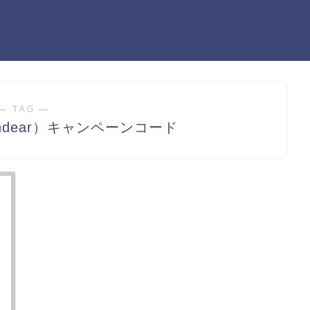
― TAG ―
ndear）キャンペーンコード